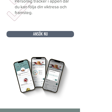
Personlig tracker i appen där
du kan följa din viktresa och
framsteg.
ANSÖK NU