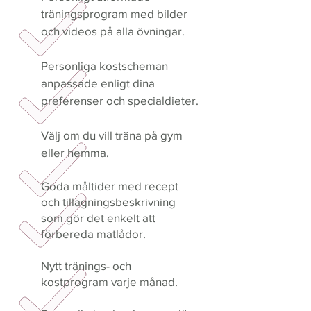
träningsprogram med bilder
och videos på alla övningar.
Personliga kostscheman
anpassade enligt dina
preferenser och specialdieter.
Välj om du vill träna på gym
eller hemma.
Goda måltider med recept
och tillagningsbeskrivning
som gör det enkelt att
förbereda matlådor.
Nytt tränings- och
kostprogram varje månad.