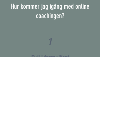
Hur kommer jag igång med online
coachingen?
1
Fyll i formuläret
Anmäl ditt intresse genom att fylla i
formuläret som finns länkat nedan.
2
Vänta på att bli kontaktad
Jag kommer att kontakta dig via
email inom 24h.