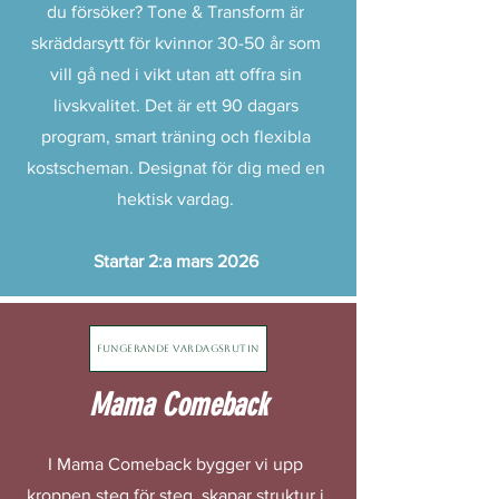
du försöker? Tone & Transform är
skräddarsytt för kvinnor 30-50 år som
vill gå ned i vikt utan att offra sin
livskvalitet. Det är ett
90 dagars
program, smart träning och flexibla
kostscheman. Designat för dig med en
hektisk vardag.
Startar 2:a mars 2026
Fungerande vardagsrutin
Mama Comeback
I Mama Comeback bygger vi upp
kroppen steg för steg, skapar struktur i