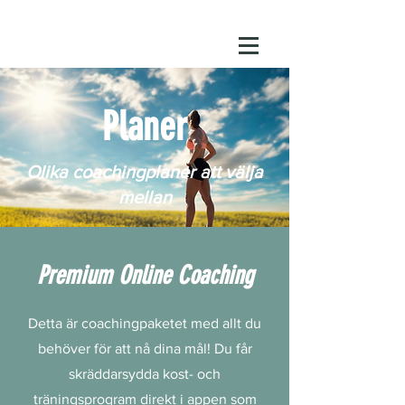
Planer
Olika coachingplaner att välja
mellan
Premium Online Coaching
Detta är coachingpaketet med allt du
behöver för att nå dina mål! Du får
skräddarsydda kost- och
träningsprogram direkt i appen som