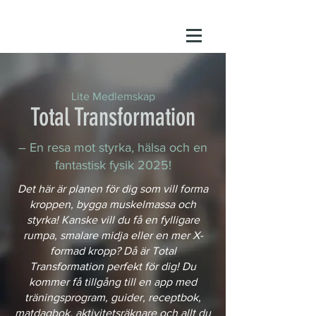
Lite Medlemskap
Total Transformation
– En resa mot styrka, hälsa och en
fantastisk fysik 2025!
Det här är planen för dig som vill forma
kroppen, bygga muskelmassa och
styrka! Kanske vill du få en fylligare
rumpa, smalare midja eller en mer X-
formad kropp? Då är Total
Transformation perfekt för dig! Du
kommer få tillgång till en app med
träningsprogram, guider, receptbok,
matdagbok, aktivitetsräknare och allt du