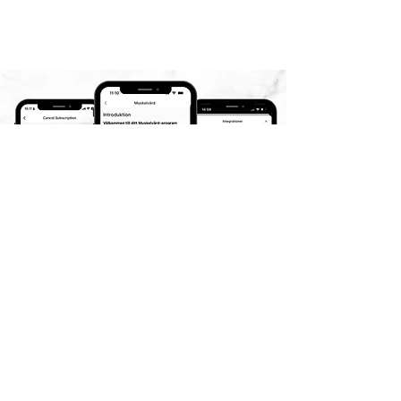
Extra förmåner
Återhämtningsveckor
=
Regelbundet insatta veckor för