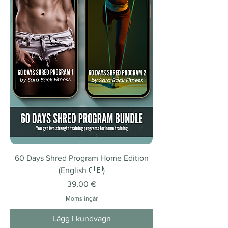
60 Days Shred Program Home Edition
(English🇬🇧)
Pris
39,00 €
Moms ingår
Lägg i kundvagn