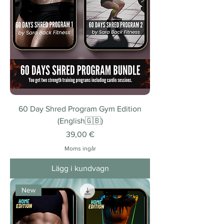
60 Day Shred Program Gym Edition
(English🇬🇧)
Pris
39,00 €
Moms ingår
Lägg i kundvagn
New